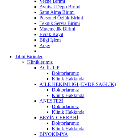
Vezne Birimi
Ayniyat Depo Birimi
Satın Alma Birimi
Personel Özlük Birimi
Teknik Servis Birimi
Mutemetlik Birimi
Evrak Kayıt
Bilgi İşlem
Arşiv
Tıbbi Birimler
Kliniklerimiz
ACİL TIP
Doktorlarımız
Klinik Hakkında
AİLE HEKİMLİĞİ (EVDE SAĞLIK)
Doktorlarımız
Klinik Hakkında
ANESTEZİ
Doktorlarımız
Klinik Hakkında
BEYİN CERRAHİ
Doktorlarımız
Klinik Hakkında
BİYOKİMYA