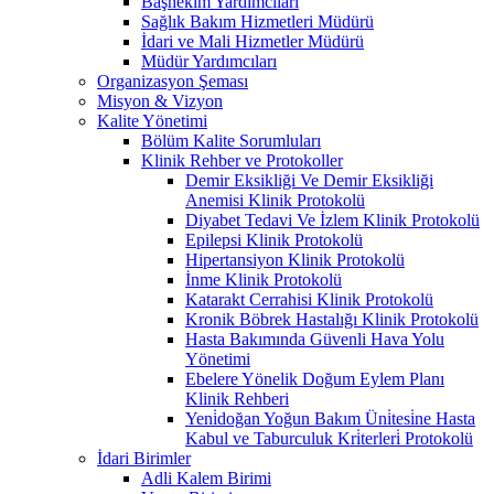
Başhekim Yardımcıları
Sağlık Bakım Hizmetleri Müdürü
İdari ve Mali Hizmetler Müdürü
Müdür Yardımcıları
Organizasyon Şeması
Misyon & Vizyon
Kalite Yönetimi
Bölüm Kalite Sorumluları
Klinik Rehber ve Protokoller
Demir Eksikliği Ve Demir Eksikliği
Anemisi Klinik Protokolü
Diyabet Tedavi Ve İzlem Klinik Protokolü
Epilepsi Klinik Protokolü
Hipertansiyon Klinik Protokolü
İnme Klinik Protokolü
Katarakt Cerrahisi Klinik Protokolü
Kronik Böbrek Hastalığı Klinik Protokolü
Hasta Bakımında Güvenli Hava Yolu
Yönetimi
Ebelere Yönelik Doğum Eylem Planı
Klinik Rehberi
Yeni̇doğan Yoğun Bakım Üni̇tesi̇ne Hasta
Kabul ve Taburculuk Kri̇terleri̇ Protokolü
İdari Birimler
Adli Kalem Birimi