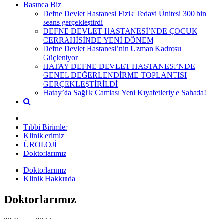
Basında Biz
Defne Devlet Hastanesi Fizik Tedavi Ünitesi 300 bin
seans gerçekleştirdi
DEFNE DEVLET HASTANESİ’NDE ÇOCUK
CERRAHİSİNDE YENİ DÖNEM
Defne Devlet Hastanesi’nin Uzman Kadrosu
Güçleniyor
HATAY DEFNE DEVLET HASTANESİ’NDE
GENEL DEĞERLENDİRME TOPLANTISI
GERÇEKLEŞTİRİLDİ
Hatay’da Sağlık Camiası Yeni Kıyafetleriyle Sahada!
Tıbbi Birimler
Kliniklerimiz
ÜROLOJİ
Doktorlarımız
Doktorlarımız
Klinik Hakkında
Doktorlarımız