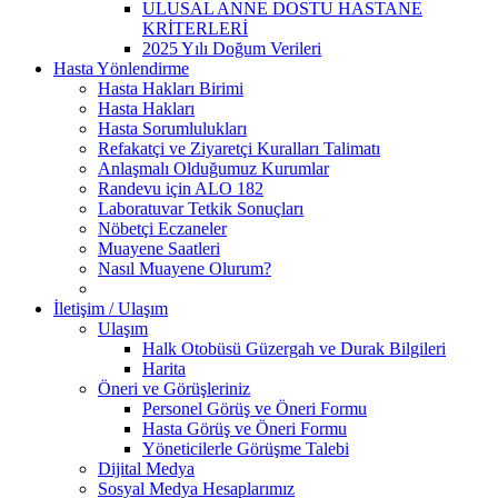
ULUSAL ANNE DOSTU HASTANE
KRİTERLERİ
2025 Yılı Doğum Verileri
Hasta Yönlendirme
Hasta Hakları Birimi
Hasta Hakları
Hasta Sorumlulukları
Refakatçi ve Ziyaretçi Kuralları Talimatı
Anlaşmalı Olduğumuz Kurumlar
Randevu için ALO 182
Laboratuvar Tetkik Sonuçları
Nöbetçi Eczaneler
Muayene Saatleri
Nasıl Muayene Olurum?
İletişim / Ulaşım
Ulaşım
Halk Otobüsü Güzergah ve Durak Bilgileri
Harita
Öneri ve Görüşleriniz
Personel Görüş ve Öneri Formu
Hasta Görüş ve Öneri Formu
Yöneticilerle Görüşme Talebi
Dijital Medya
Sosyal Medya Hesaplarımız