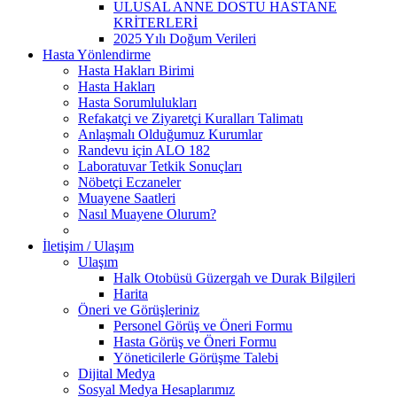
ULUSAL ANNE DOSTU HASTANE
KRİTERLERİ
2025 Yılı Doğum Verileri
Hasta Yönlendirme
Hasta Hakları Birimi
Hasta Hakları
Hasta Sorumlulukları
Refakatçi ve Ziyaretçi Kuralları Talimatı
Anlaşmalı Olduğumuz Kurumlar
Randevu için ALO 182
Laboratuvar Tetkik Sonuçları
Nöbetçi Eczaneler
Muayene Saatleri
Nasıl Muayene Olurum?
İletişim / Ulaşım
Ulaşım
Halk Otobüsü Güzergah ve Durak Bilgileri
Harita
Öneri ve Görüşleriniz
Personel Görüş ve Öneri Formu
Hasta Görüş ve Öneri Formu
Yöneticilerle Görüşme Talebi
Dijital Medya
Sosyal Medya Hesaplarımız