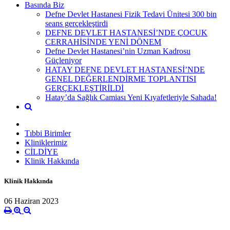
Basında Biz
Defne Devlet Hastanesi Fizik Tedavi Ünitesi 300 bin
seans gerçekleştirdi
DEFNE DEVLET HASTANESİ’NDE ÇOCUK
CERRAHİSİNDE YENİ DÖNEM
Defne Devlet Hastanesi’nin Uzman Kadrosu
Güçleniyor
HATAY DEFNE DEVLET HASTANESİ’NDE
GENEL DEĞERLENDİRME TOPLANTISI
GERÇEKLEŞTİRİLDİ
Hatay’da Sağlık Camiası Yeni Kıyafetleriyle Sahada!
Tıbbi Birimler
Kliniklerimiz
CİLDİYE
Klinik Hakkında
Klinik Hakkında
06 Haziran 2023