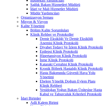
Başhekim Yardımcıları
Sağlık Bakım Hizmetleri Müdürü
İdari ve Mali Hizmetler Müdürü
Müdür Yardımcıları
Organizasyon Şeması
Misyon & Vizyon
Kalite Yönetimi
Bölüm Kalite Sorumluları
Klinik Rehber ve Protokoller
Demir Eksikliği Ve Demir Eksikliği
Anemisi Klinik Protokolü
Diyabet Tedavi Ve İzlem Klinik Protokolü
Epilepsi Klinik Protokolü
Hipertansiyon Klinik Protokolü
İnme Klinik Protokolü
Katarakt Cerrahisi Klinik Protokolü
Kronik Böbrek Hastalığı Klinik Protokolü
Hasta Bakımında Güvenli Hava Yolu
Yönetimi
Ebelere Yönelik Doğum Eylem Planı
Klinik Rehberi
Yeni̇doğan Yoğun Bakım Üni̇tesi̇ne Hasta
Kabul ve Taburculuk Kri̇terleri̇ Protokolü
İdari Birimler
Adli Kalem Birimi