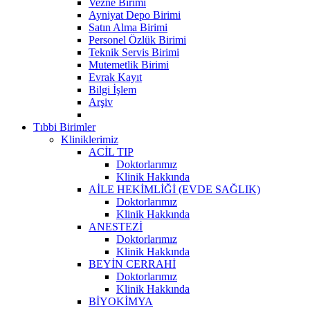
Vezne Birimi
Ayniyat Depo Birimi
Satın Alma Birimi
Personel Özlük Birimi
Teknik Servis Birimi
Mutemetlik Birimi
Evrak Kayıt
Bilgi İşlem
Arşiv
Tıbbi Birimler
Kliniklerimiz
ACİL TIP
Doktorlarımız
Klinik Hakkında
AİLE HEKİMLİĞİ (EVDE SAĞLIK)
Doktorlarımız
Klinik Hakkında
ANESTEZİ
Doktorlarımız
Klinik Hakkında
BEYİN CERRAHİ
Doktorlarımız
Klinik Hakkında
BİYOKİMYA