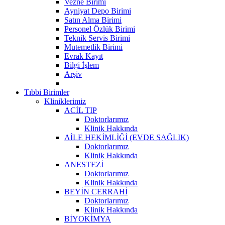
Vezne Birimi
Ayniyat Depo Birimi
Satın Alma Birimi
Personel Özlük Birimi
Teknik Servis Birimi
Mutemetlik Birimi
Evrak Kayıt
Bilgi İşlem
Arşiv
Tıbbi Birimler
Kliniklerimiz
ACİL TIP
Doktorlarımız
Klinik Hakkında
AİLE HEKİMLİĞİ (EVDE SAĞLIK)
Doktorlarımız
Klinik Hakkında
ANESTEZİ
Doktorlarımız
Klinik Hakkında
BEYİN CERRAHİ
Doktorlarımız
Klinik Hakkında
BİYOKİMYA