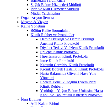
Başhekim Yardımcıları
Sağlık Bakım Hizmetleri Müdürü
İdari ve Mali Hizmetler Müdürü
Müdür Yardımcıları
Organizasyon Şeması
Misyon & Vizyon
Kalite Yönetimi
Bölüm Kalite Sorumluları
Klinik Rehber ve Protokoller
Demir Eksikliği Ve Demir Eksikliği
Anemisi Klinik Protokolü
Diyabet Tedavi Ve İzlem Klinik Protokolü
Epilepsi Klinik Protokolü
Hipertansiyon Klinik Protokolü
İnme Klinik Protokolü
Katarakt Cerrahisi Klinik Protokolü
Kronik Böbrek Hastalığı Klinik Protokolü
Hasta Bakımında Güvenli Hava Yolu
Yönetimi
Ebelere Yönelik Doğum Eylem Planı
Klinik Rehberi
Yeni̇doğan Yoğun Bakım Üni̇tesi̇ne Hasta
Kabul ve Taburculuk Kri̇terleri̇ Protokolü
İdari Birimler
Adli Kalem Birimi