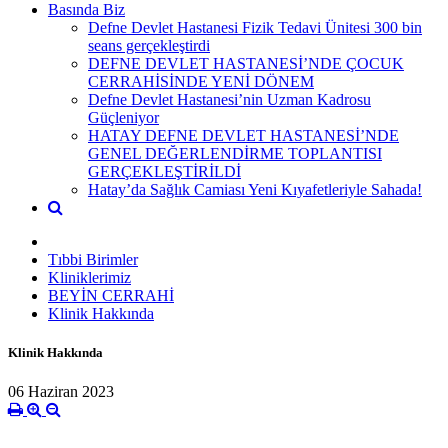
Basında Biz
Defne Devlet Hastanesi Fizik Tedavi Ünitesi 300 bin
seans gerçekleştirdi
DEFNE DEVLET HASTANESİ’NDE ÇOCUK
CERRAHİSİNDE YENİ DÖNEM
Defne Devlet Hastanesi’nin Uzman Kadrosu
Güçleniyor
HATAY DEFNE DEVLET HASTANESİ’NDE
GENEL DEĞERLENDİRME TOPLANTISI
GERÇEKLEŞTİRİLDİ
Hatay’da Sağlık Camiası Yeni Kıyafetleriyle Sahada!
Tıbbi Birimler
Kliniklerimiz
BEYİN CERRAHİ
Klinik Hakkında
Klinik Hakkında
06 Haziran 2023