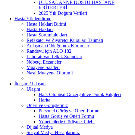
ULUSAL ANNE DOSTU HASTANE
KRİTERLERİ
2025 Yılı Doğum Verileri
Hasta Yönlendirme
Hasta Hakları Birimi
Hasta Hakları
Hasta Sorumlulukları
Refakatçi ve Ziyaretçi Kuralları Talimatı
Anlaşmalı Olduğumuz Kurumlar
Randevu için ALO 182
Laboratuvar Tetkik Sonuçları
Nöbetçi Eczaneler
Muayene Saatleri
Nasıl Muayene Olurum?
İletişim / Ulaşım
Ulaşım
Halk Otobüsü Güzergah ve Durak Bilgileri
Harita
Öneri ve Görüşleriniz
Personel Görüş ve Öneri Formu
Hasta Görüş ve Öneri Formu
Yöneticilerle Görüşme Talebi
Dijital Medya
Sosyal Medya Hesaplarımız