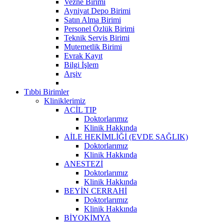
Vezne Birimi
Ayniyat Depo Birimi
Satın Alma Birimi
Personel Özlük Birimi
Teknik Servis Birimi
Mutemetlik Birimi
Evrak Kayıt
Bilgi İşlem
Arşiv
Tıbbi Birimler
Kliniklerimiz
ACİL TIP
Doktorlarımız
Klinik Hakkında
AİLE HEKİMLİĞİ (EVDE SAĞLIK)
Doktorlarımız
Klinik Hakkında
ANESTEZİ
Doktorlarımız
Klinik Hakkında
BEYİN CERRAHİ
Doktorlarımız
Klinik Hakkında
BİYOKİMYA