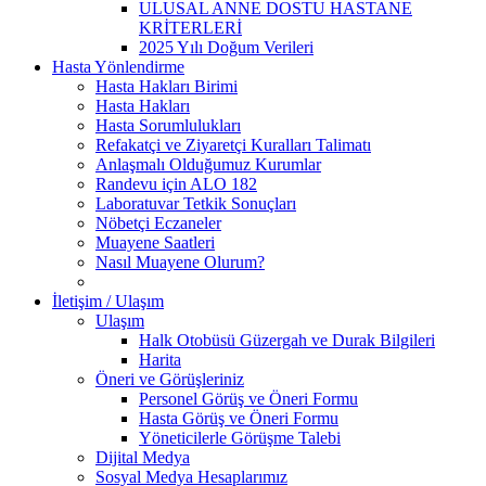
ULUSAL ANNE DOSTU HASTANE
KRİTERLERİ
2025 Yılı Doğum Verileri
Hasta Yönlendirme
Hasta Hakları Birimi
Hasta Hakları
Hasta Sorumlulukları
Refakatçi ve Ziyaretçi Kuralları Talimatı
Anlaşmalı Olduğumuz Kurumlar
Randevu için ALO 182
Laboratuvar Tetkik Sonuçları
Nöbetçi Eczaneler
Muayene Saatleri
Nasıl Muayene Olurum?
İletişim / Ulaşım
Ulaşım
Halk Otobüsü Güzergah ve Durak Bilgileri
Harita
Öneri ve Görüşleriniz
Personel Görüş ve Öneri Formu
Hasta Görüş ve Öneri Formu
Yöneticilerle Görüşme Talebi
Dijital Medya
Sosyal Medya Hesaplarımız