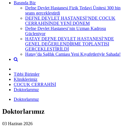
Basında Biz
Defne Devlet Hastanesi Fizik Tedavi Ünitesi 300 bin
seans gerçekleştirdi
DEFNE DEVLET HASTANESİ’NDE ÇOCUK
CERRAHİSİNDE YENİ DÖNEM
Defne Devlet Hastanesi’nin Uzman Kadrosu
Güçleniyor
HATAY DEFNE DEVLET HASTANESİ’NDE
GENEL DEĞERLENDİRME TOPLANTISI
GERÇEKLEŞTİRİLDİ
Hatay’da Sağlık Camiası Yeni Kıyafetleriyle Sahada!
Tıbbi Birimler
Kliniklerimiz
ÇOCUK CERRAHİSİ
Doktorlarımız
Doktorlarımız
Doktorlarımız
03 Haziran 2026