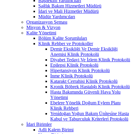
Başhekim Yardımcıları
Sağlık Bakım Hizmetleri Müdürü
İdari ve Mali Hizmetler Müdürü
Müdür Yardımcıları
Organizasyon Şeması
Misyon & Vizyon
Kalite Yönetimi
Bölüm Kalite Sorumluları
Klinik Rehber ve Protokoller
Demir Eksikliği Ve Demir Eksikliği
Anemisi Klinik Protokolü
Diyabet Tedavi Ve İzlem Klinik Protokolü
Epilepsi Klinik Protokolü
Hipertansiyon Klinik Protokolü
İnme Klinik Protokolü
Katarakt Cerrahisi Klinik Protokolü
Kronik Böbrek Hastalığı Klinik Protokolü
Hasta Bakımında Güvenli Hava Yolu
Yönetimi
Ebelere Yönelik Doğum Eylem Planı
Klinik Rehberi
Yeni̇doğan Yoğun Bakım Üni̇tesi̇ne Hasta
Kabul ve Taburculuk Kri̇terleri̇ Protokolü
İdari Birimler
Adli Kalem Birimi