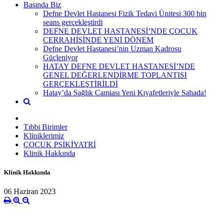
Basında Biz
Defne Devlet Hastanesi Fizik Tedavi Ünitesi 300 bin
seans gerçekleştirdi
DEFNE DEVLET HASTANESİ’NDE ÇOCUK
CERRAHİSİNDE YENİ DÖNEM
Defne Devlet Hastanesi’nin Uzman Kadrosu
Güçleniyor
HATAY DEFNE DEVLET HASTANESİ’NDE
GENEL DEĞERLENDİRME TOPLANTISI
GERÇEKLEŞTİRİLDİ
Hatay’da Sağlık Camiası Yeni Kıyafetleriyle Sahada!
Tıbbi Birimler
Kliniklerimiz
ÇOCUK PSİKİYATRİ
Klinik Hakkında
Klinik Hakkında
06 Haziran 2023