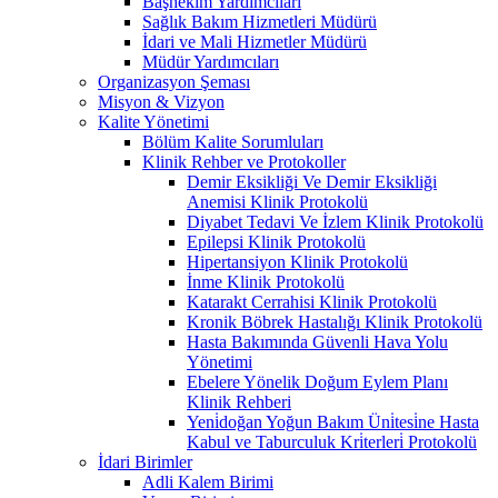
Başhekim Yardımcıları
Sağlık Bakım Hizmetleri Müdürü
İdari ve Mali Hizmetler Müdürü
Müdür Yardımcıları
Organizasyon Şeması
Misyon & Vizyon
Kalite Yönetimi
Bölüm Kalite Sorumluları
Klinik Rehber ve Protokoller
Demir Eksikliği Ve Demir Eksikliği
Anemisi Klinik Protokolü
Diyabet Tedavi Ve İzlem Klinik Protokolü
Epilepsi Klinik Protokolü
Hipertansiyon Klinik Protokolü
İnme Klinik Protokolü
Katarakt Cerrahisi Klinik Protokolü
Kronik Böbrek Hastalığı Klinik Protokolü
Hasta Bakımında Güvenli Hava Yolu
Yönetimi
Ebelere Yönelik Doğum Eylem Planı
Klinik Rehberi
Yeni̇doğan Yoğun Bakım Üni̇tesi̇ne Hasta
Kabul ve Taburculuk Kri̇terleri̇ Protokolü
İdari Birimler
Adli Kalem Birimi