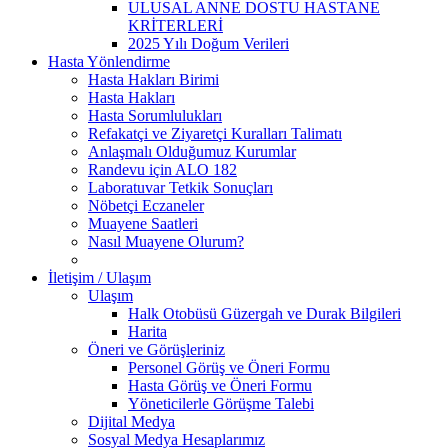
ULUSAL ANNE DOSTU HASTANE
KRİTERLERİ
2025 Yılı Doğum Verileri
Hasta Yönlendirme
Hasta Hakları Birimi
Hasta Hakları
Hasta Sorumlulukları
Refakatçi ve Ziyaretçi Kuralları Talimatı
Anlaşmalı Olduğumuz Kurumlar
Randevu için ALO 182
Laboratuvar Tetkik Sonuçları
Nöbetçi Eczaneler
Muayene Saatleri
Nasıl Muayene Olurum?
İletişim / Ulaşım
Ulaşım
Halk Otobüsü Güzergah ve Durak Bilgileri
Harita
Öneri ve Görüşleriniz
Personel Görüş ve Öneri Formu
Hasta Görüş ve Öneri Formu
Yöneticilerle Görüşme Talebi
Dijital Medya
Sosyal Medya Hesaplarımız