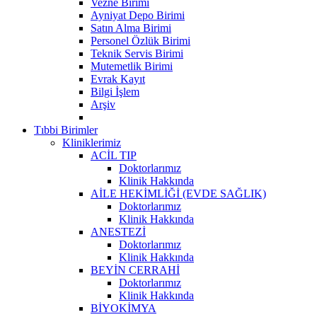
Vezne Birimi
Ayniyat Depo Birimi
Satın Alma Birimi
Personel Özlük Birimi
Teknik Servis Birimi
Mutemetlik Birimi
Evrak Kayıt
Bilgi İşlem
Arşiv
Tıbbi Birimler
Kliniklerimiz
ACİL TIP
Doktorlarımız
Klinik Hakkında
AİLE HEKİMLİĞİ (EVDE SAĞLIK)
Doktorlarımız
Klinik Hakkında
ANESTEZİ
Doktorlarımız
Klinik Hakkında
BEYİN CERRAHİ
Doktorlarımız
Klinik Hakkında
BİYOKİMYA