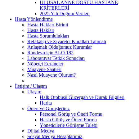
ULUSAL ANNE DOSTU HASTANE
KRİTERLERİ
2025 Yılı Doğum Verileri
Hasta Yönlendirme
Hasta Hakları Birimi
Hasta Hakları
Hasta Sorumlulukları
Refakatçi ve Ziyaretçi Kuralları Talimatı
Anlaşmalı Olduğumuz Kurumlar
Randevu için ALO 182
Laboratuvar Tetkik Sonuçları
Nöbetçi Eczaneler
Muayene Saatleri
Nasıl Muayene Olurum?
İletişim / Ulaşım
Ulaşım
Halk Otobüsü Güzergah ve Durak Bilgileri
Harita
Öneri ve Görüşleriniz
Personel Görüş ve Öneri Formu
Hasta Görüş ve Öneri Formu
Yöneticilerle Görüşme Talebi
Dijital Medya
Sosyal Medya Hesaplarımız