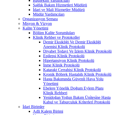
Başhekim Yardımcıları
Sağlık Bakım Hizmetleri Müdürü
İdari ve Mali Hizmetler Müdürü
Müdür Yardımcıları
Organizasyon Şeması
Misyon & Vizyon
Kalite Yönetimi
Bölüm Kalite Sorumluları
Klinik Rehber ve Protokoller
Demir Eksikliği Ve Demir Eksikliği
Anemisi Klinik Protokolü
Diyabet Tedavi Ve İzlem Klinik Protokolü
Epilepsi Klinik Protokolü
Hipertansiyon Klinik Protokolü
İnme Klinik Protokolü
Katarakt Cerrahisi Klinik Protokolü
Kronik Böbrek Hastalığı Klinik Protokolü
Hasta Bakımında Güvenli Hava Yolu
Yönetimi
Ebelere Yönelik Doğum Eylem Planı
Klinik Rehberi
Yeni̇doğan Yoğun Bakım Üni̇tesi̇ne Hasta
Kabul ve Taburculuk Kri̇terleri̇ Protokolü
İdari Birimler
Adli Kalem Birimi