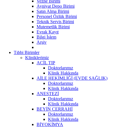
Vezne Birimi
Ayniyat Depo Birimi
Satın Alma Birimi
Personel Özlük Birimi
Teknik Servis Birimi
Mutemetlik Birimi
Evrak Kayıt
Bilgi İşlem
Arşiv
Tıbbi Birimler
Kliniklerimiz
ACİL TIP
Doktorlarımız
Klinik Hakkında
AİLE HEKİMLİĞİ (EVDE SAĞLIK)
Doktorlarımız
Klinik Hakkında
ANESTEZİ
Doktorlarımız
Klinik Hakkında
BEYİN CERRAHİ
Doktorlarımız
Klinik Hakkında
BİYOKİMYA