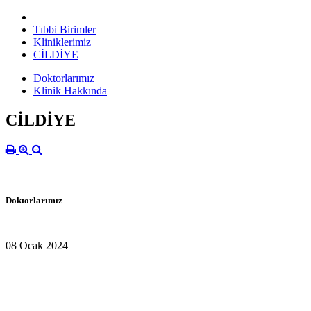
Tıbbi Birimler
Kliniklerimiz
CİLDİYE
Doktorlarımız
Klinik Hakkında
CİLDİYE
Doktorlarımız
08 Ocak 2024