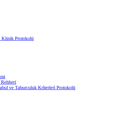
 Klinik Protokolü
imi
 Rehberi
ul ve Taburculuk Kri̇terleri̇ Protokolü