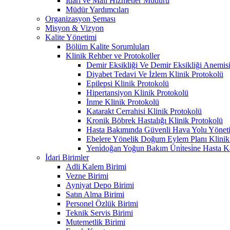
İdari ve Mali Hizmetler Müdürü
Müdür Yardımcıları
Organizasyon Şeması
Misyon & Vizyon
Kalite Yönetimi
Bölüm Kalite Sorumluları
Klinik Rehber ve Protokoller
Demir Eksikliği Ve Demir Eksikliği Anemisi
Diyabet Tedavi Ve İzlem Klinik Protokolü
Epilepsi Klinik Protokolü
Hipertansiyon Klinik Protokolü
İnme Klinik Protokolü
Katarakt Cerrahisi Klinik Protokolü
Kronik Böbrek Hastalığı Klinik Protokolü
Hasta Bakımında Güvenli Hava Yolu Yönet
Ebelere Yönelik Doğum Eylem Planı Klinik
Yeni̇doğan Yoğun Bakım Üni̇tesi̇ne Hasta Kab
İdari Birimler
Adli Kalem Birimi
Vezne Birimi
Ayniyat Depo Birimi
Satın Alma Birimi
Personel Özlük Birimi
Teknik Servis Birimi
Mutemetlik Birimi