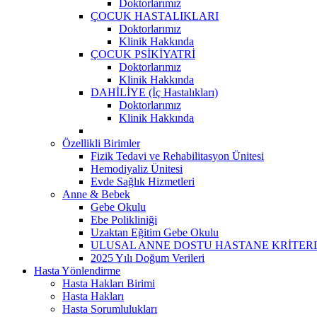
Doktorlarımız
ÇOCUK HASTALIKLARI
Doktorlarımız
Klinik Hakkında
ÇOCUK PSİKİYATRİ
Doktorlarımız
Klinik Hakkında
DAHİLİYE (İç Hastalıkları)
Doktorlarımız
Klinik Hakkında
Özellikli Birimler
Fizik Tedavi ve Rehabilitasyon Ünitesi
Hemodiyaliz Ünitesi
Evde Sağlık Hizmetleri
Anne & Bebek
Gebe Okulu
Ebe Polikliniği
Uzaktan Eğitim Gebe Okulu
ULUSAL ANNE DOSTU HASTANE KRİTER
2025 Yılı Doğum Verileri
Hasta Yönlendirme
Hasta Hakları Birimi
Hasta Hakları
Hasta Sorumlulukları