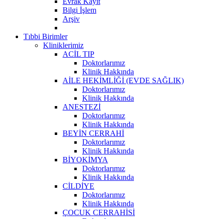
Evrak Kayıt
Bilgi İşlem
Arşiv
Tıbbi Birimler
Kliniklerimiz
ACİL TIP
Doktorlarımız
Klinik Hakkında
AİLE HEKİMLİĞİ (EVDE SAĞLIK)
Doktorlarımız
Klinik Hakkında
ANESTEZİ
Doktorlarımız
Klinik Hakkında
BEYİN CERRAHİ
Doktorlarımız
Klinik Hakkında
BİYOKİMYA
Doktorlarımız
Klinik Hakkında
CİLDİYE
Doktorlarımız
Klinik Hakkında
ÇOCUK CERRAHİSİ