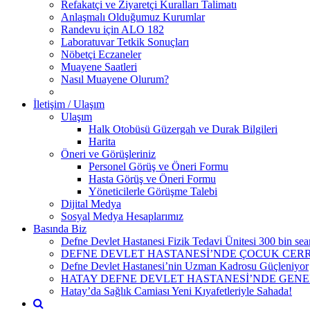
Refakatçi ve Ziyaretçi Kuralları Talimatı
Anlaşmalı Olduğumuz Kurumlar
Randevu için ALO 182
Laboratuvar Tetkik Sonuçları
Nöbetçi Eczaneler
Muayene Saatleri
Nasıl Muayene Olurum?
İletişim / Ulaşım
Ulaşım
Halk Otobüsü Güzergah ve Durak Bilgileri
Harita
Öneri ve Görüşleriniz
Personel Görüş ve Öneri Formu
Hasta Görüş ve Öneri Formu
Yöneticilerle Görüşme Talebi
Dijital Medya
Sosyal Medya Hesaplarımız
Basında Biz
Defne Devlet Hastanesi Fizik Tedavi Ünitesi 300 bin sean
DEFNE DEVLET HASTANESİ’NDE ÇOCUK CER
Defne Devlet Hastanesi’nin Uzman Kadrosu Güçleniyor
HATAY DEFNE DEVLET HASTANESİ’NDE GENE
Hatay’da Sağlık Camiası Yeni Kıyafetleriyle Sahada!